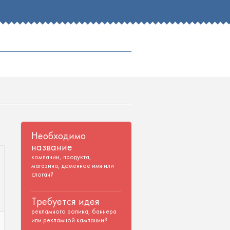
Необходимо
название
компании, продукта,
магазина, доменное имя или
слоган?
Требуется идея
рекламного ролика, баннера
или рекламной кампании?